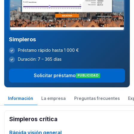
Simpleros
Préstamo rápido hasta 1 000 €
✓
Duración: 7 – 365 días
✓
Solicitar préstamo
PUBLICIDAD
Información
La empresa
Preguntas frecuentes
Ex
Simpleros crítica
Rápida visión general