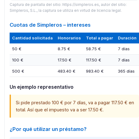
Captura de pantalla del sitio: https://simpleros.es, autor del sitio:
Simpleros, S.L., la captura se utiliza en virtud de licencia legal.
Cuotas de Simpleros – intereses
Cantidad solicitada
Honorarios
Total a pagar
Duración
50 €
8.75 €
58.75 €
7 días
100 €
17.50 €
117.50 €
7 días
500 €
483.40 €
983.40 €
365 días
Un ejemplo representativo
Si pide prestado 100 € por 7 días, va a pagar 117.50 € en
total. Así que el impuesto va a ser 17.50 €.​
¿Por qué utilizar un préstamo?