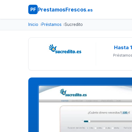
PrestamosFrescos
PF
.es
Inicio
Préstamos
Sucredito
Hasta 
Préstamos