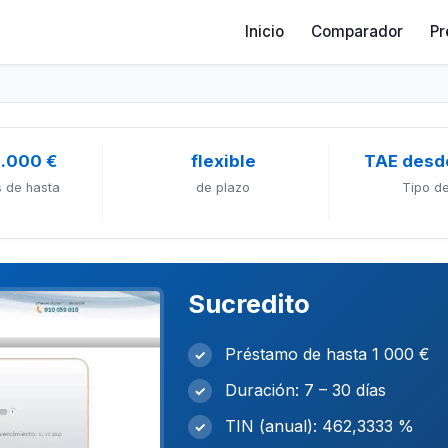
Inicio
Comparador
Pr
1.000 €
flexible
TAE desd
 de hasta
de plazo
Tipo de
Sucredito
Préstamo de hasta 1 000 €
✓
Duración: 7 – 30 días
✓
TIN (anual): 462,3333 %
✓