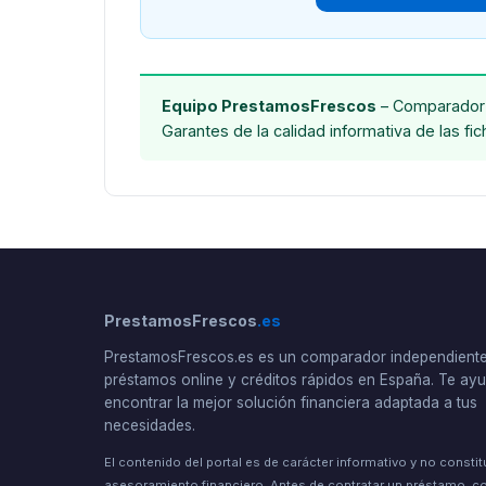
Equipo PrestamosFrescos
– Comparador 
Garantes de la calidad informativa de las fi
PrestamosFrescos
.es
PrestamosFrescos.es es un comparador independient
préstamos online y créditos rápidos en España. Te a
encontrar la mejor solución financiera adaptada a tus
necesidades.
El contenido del portal es de carácter informativo y no consti
asesoramiento financiero. Antes de contratar un préstamo, co