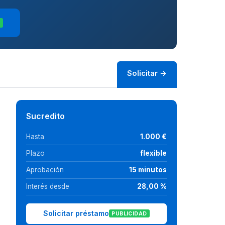
D
Solicitar →
Sucredito
Hasta
1.000 €
Plazo
flexible
Aprobación
15 minutos
Interés desde
28,00 %
Solicitar préstamo
PUBLICIDAD