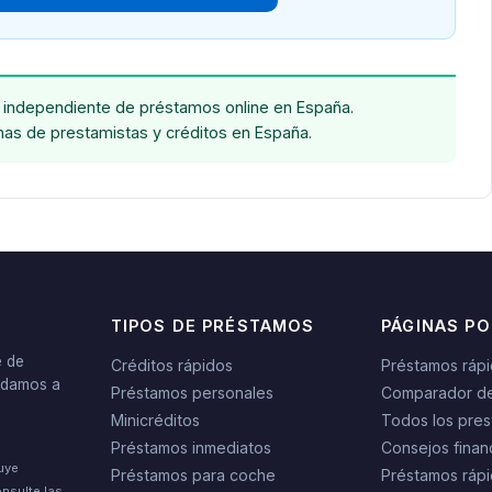
independiente de préstamos online en España.
chas de prestamistas y créditos en España.
TIPOS DE PRÉSTAMOS
PÁGINAS P
e de
Créditos rápidos
Préstamos ráp
yudamos a
Préstamos personales
Comparador d
Minicréditos
Todos los pres
Préstamos inmediatos
Consejos finan
tuye
Préstamos para coche
Préstamos rápi
nsulte las