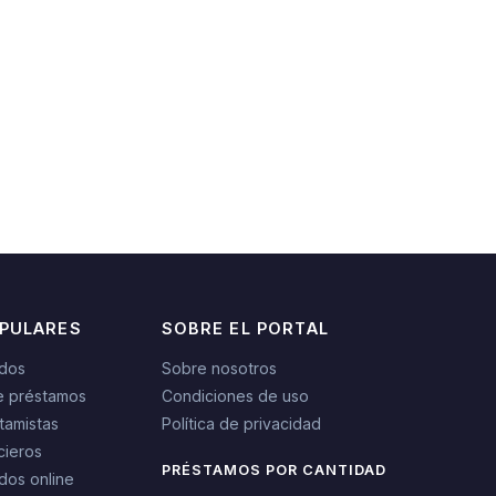
OPULARES
SOBRE EL PORTAL
idos
Sobre nosotros
e préstamos
Condiciones de uso
tamistas
Política de privacidad
cieros
PRÉSTAMOS POR CANTIDAD
dos online