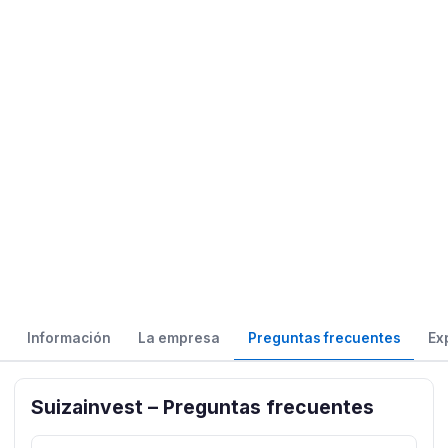
Información
La empresa
Preguntas frecuentes
Ex
Suizainvest – Preguntas frecuentes