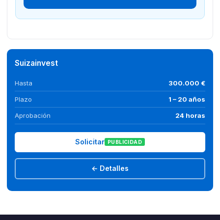
Suizainvest
Hasta
300.000 €
Plazo
1 – 20 años
Aprobación
24 horas
Solicitar
PUBLICIDAD
← Detalles