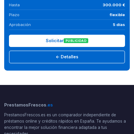
Hasta
300.000 €
Plazo
flexible
Aprobación
5 días
Solicitar
PUBLICIDAD
← Detalles
PrestamosFrescos
.es
PrestamosFrescos.es es un comparador independiente de
préstamos online y créditos rápidos en España. Te ayudamos a
encontrar la mejor solución financiera adaptada a tus
necesidades.