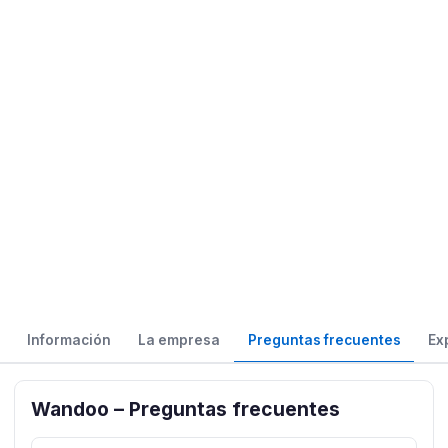
Información
La empresa
Preguntas frecuentes
Ex
Wandoo – Preguntas frecuentes