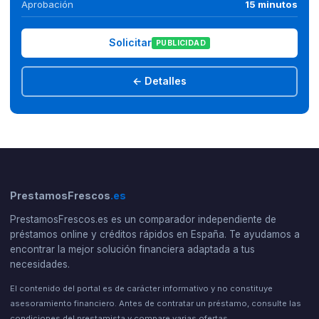
Aprobación
15 minutos
Solicitar
PUBLICIDAD
← Detalles
PrestamosFrescos
.es
PrestamosFrescos.es es un comparador independiente de
préstamos online y créditos rápidos en España. Te ayudamos a
encontrar la mejor solución financiera adaptada a tus
necesidades.
El contenido del portal es de carácter informativo y no constituye
asesoramiento financiero. Antes de contratar un préstamo, consulte las
condiciones del prestamista y compare varias ofertas.