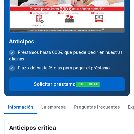
Anticipos
Préstamos hasta 600€ que puede pedir en nuestras
✓
oficinas
Plazo de hasta 15 días para pagar el préstamo
✓
Solicitar préstamo
PUBLICIDAD
Información
La empresa
Preguntas frecuentes
Ex
Anticipos crítica