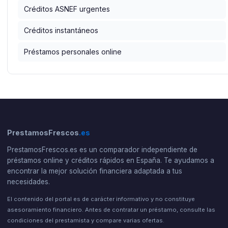
Créditos ASNEF urgentes
Créditos instantáneos
Préstamos personales online
PrestamosFrescos
.es
PrestamosFrescos.es es un comparador independiente de
préstamos online y créditos rápidos en España. Te ayudamos a
encontrar la mejor solución financiera adaptada a tus
necesidades.
El contenido del portal es de carácter informativo y no constituye
asesoramiento financiero. Antes de contratar un préstamo, consulte las
condiciones del prestamista y compare varias ofertas.