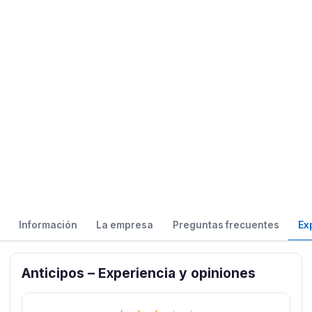
Información
La empresa
Preguntas frecuentes
Ex
Anticipos – Experiencia y opiniones