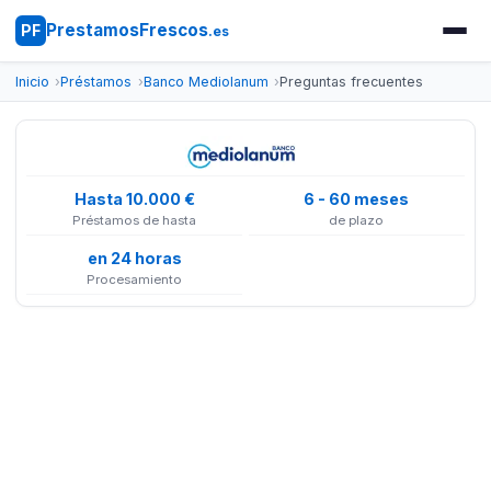
PrestamosFrescos
PF
.es
Inicio
Préstamos
Banco Mediolanum
Preguntas frecuentes
Hasta 10.000 €
6 - 60 meses
Préstamos de hasta
de plazo
en 24 horas
Procesamiento