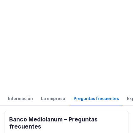
Información
La empresa
Preguntas frecuentes
Ex
Banco Mediolanum – Preguntas
frecuentes