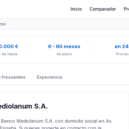
Inicio
Comparador
Pr
esa
0.000 €
6 - 60 meses
en 24
 de hasta
de plazo
Proces
 frecuentes
Experiencia
ediolanum S.A.
Banco Mediolanum S.A. con domicilio social en Av.
España. Si quieres ponerte en contacto con la