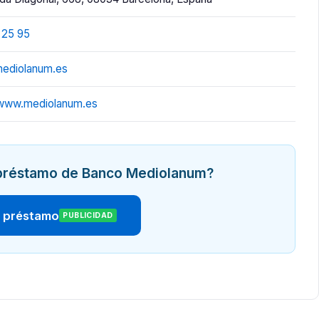
 25 95
ediolanum.es
/www.mediolanum.es
n préstamo de Banco Mediolanum?
r préstamo
PUBLICIDAD