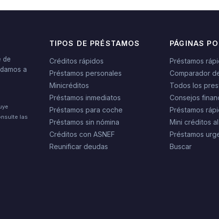
TIPOS DE PRÉSTAMOS
PÁGINAS P
e de
Créditos rápidos
Préstamos ráp
yudamos a
Préstamos personales
Comparador d
Minicréditos
Todos los pres
Préstamos inmediatos
Consejos finan
tuye
Préstamos para coche
Préstamos rápi
nsulte las
Préstamos sin nómina
Mini créditos al
Créditos con ASNEF
Préstamos urg
Reunificar deudas
Buscar