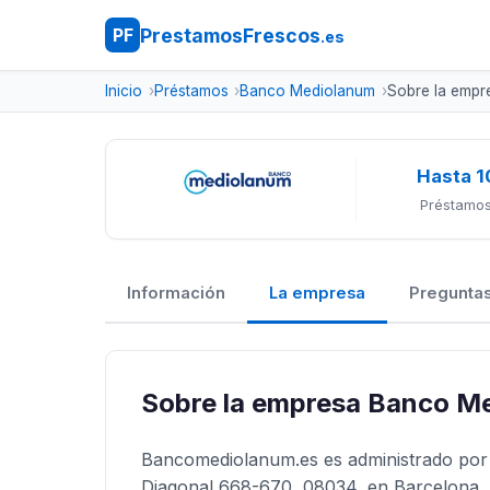
PrestamosFrescos
PF
.es
Inicio
Préstamos
Banco Mediolanum
Sobre la empr
Hasta 1
Préstamos
Información
La empresa
Preguntas
Sobre la empresa Banco M
Bancomediolanum.es es administrado por 
Diagonal 668-670, 08034, en Barcelona, 