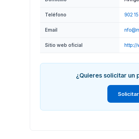
Teléfono
902 15
Email
nfo@m
Sitio web oficial
http:/
¿Quieres solicitar u
Solicita