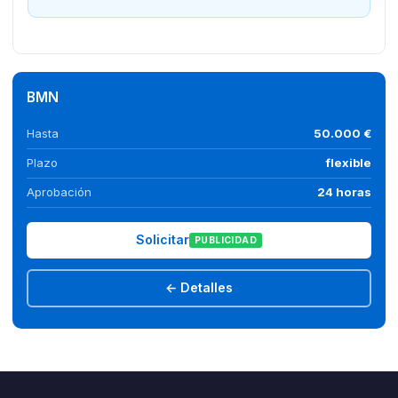
BMN
Hasta
50.000 €
Plazo
flexible
Aprobación
24 horas
Solicitar
PUBLICIDAD
← Detalles