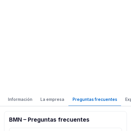
Información
La empresa
Preguntas frecuentes
Ex
BMN – Preguntas frecuentes