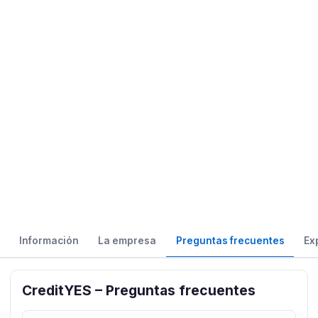
Información
La empresa
Preguntas frecuentes
Ex
CreditYES – Preguntas frecuentes