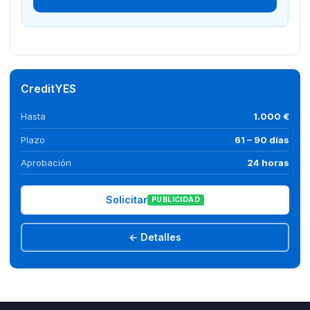
CreditYES
Hasta
1.000 €
Plazo
61 – 90 días
Aprobación
24 horas
Solicitar
PUBLICIDAD
← Detalles