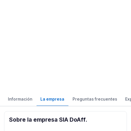
Información
La empresa
Preguntas frecuentes
Ex
Sobre la empresa SIA DoAff.