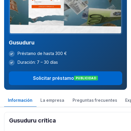
Gusuduru
Préstamo de hasta 300 €
✓
Duración: 7 – 30 días
✓
Solicitar préstamo
PUBLICIDAD
Información
La empresa
Preguntas frecuentes
Ex
Gusuduru crítica