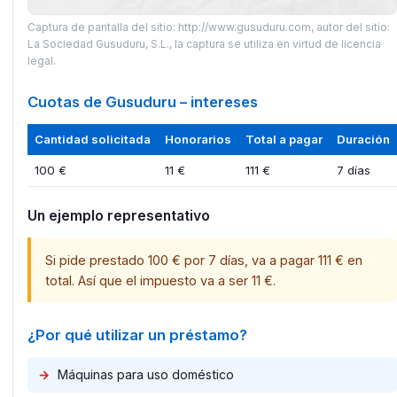
Captura de pantalla del sitio: http://www.gusuduru.com, autor del sitio:
La Sociedad Gusuduru, S.L., la captura se utiliza en virtud de licencia
legal.
Cuotas de Gusuduru – intereses
Cantidad solicitada
Honorarios
Total a pagar
Duración
100 €
11 €
111 €
7 días
Un ejemplo representativo
Si pide prestado 100 € por 7 días, va a pagar 111 € en
total. Así que el impuesto va a ser 11 €.​
¿Por qué utilizar un préstamo?
→
Máquinas para uso doméstico