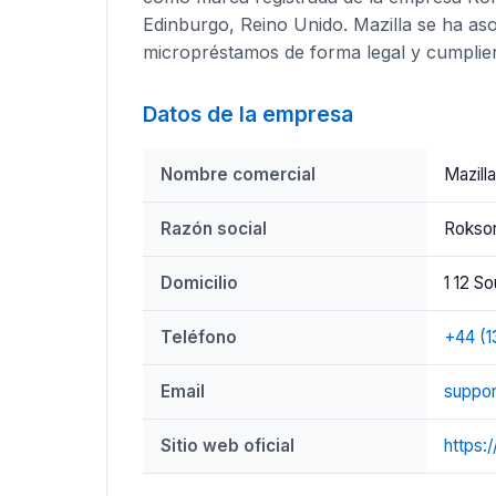
Edinburgo, Reino Unido. Mazilla se ha aso
micropréstamos de forma legal y cumplien
Datos de la empresa
Nombre comercial
Mazilla
Razón social
Roksor
Domicilio
1 12 S
Teléfono
+44 (1
Email
suppor
Sitio web oficial
https:/