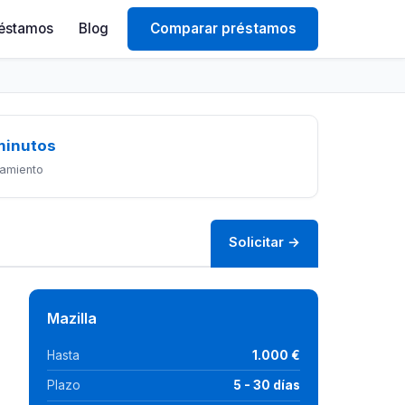
éstamos
Blog
Comparar préstamos
minutos
amiento
Solicitar →
Mazilla
Hasta
1.000 €
Plazo
5 - 30 días