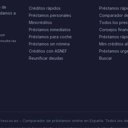
e de
Créditos rápidos
Préstamos ráp
yudamos a
Préstamos personales
Comparador d
Minicréditos
Todos los pres
Préstamos inmediatos
Consejos finan
tuye
Préstamos para coche
Préstamos rápi
nsulte las
Préstamos sin nómina
Mini créditos al
Créditos con ASNEF
Préstamos urg
Reunificar deudas
Buscar
rescos.es – Comparador de préstamos online en España. Todos los de