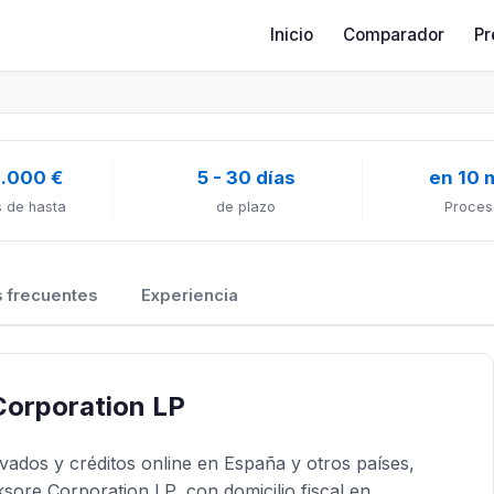
Inicio
Comparador
Pr
1.000 €
5 - 30 días
en 10 
 de hasta
de plazo
Proces
 frecuentes
Experiencia
Corporation LP
vados y créditos online en España y otros países,
ore Corporation LP, con domicilio fiscal en