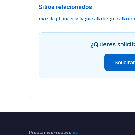
Sitios relacionados
mazilla.pl
;
mazilla.lv
;
mazilla.kz
;
mazilla.c
¿Quieres solici
Solicita
PrestamosFrescos
.es