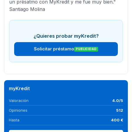
un présatmo con MyKredit y me fue muy bien."
Santiago Molina
¿Quieres probar myKredit?
Solicitar préstamo
PUBLICIDAD
myKredit
Valoración
4.0/5
Opiniones
512
Hasta
400 €