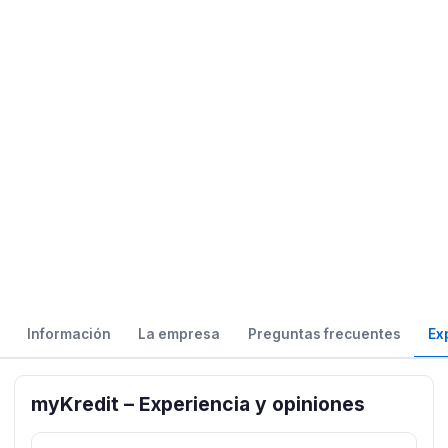
Información
La empresa
Preguntas frecuentes
Ex
myKredit – Experiencia y opiniones