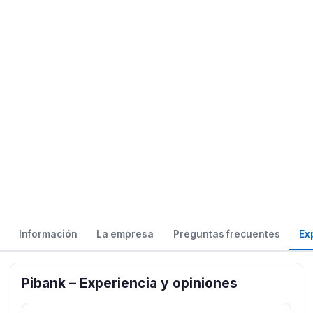
Información
La empresa
Preguntas frecuentes
Ex
Pibank – Experiencia y opiniones