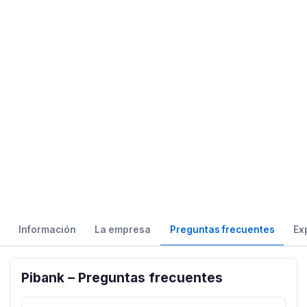
Información
La empresa
Preguntas frecuentes
Ex
Pibank – Preguntas frecuentes