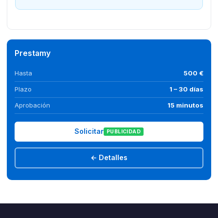
Prestamy
Hasta
500 €
Plazo
1 – 30 días
Aprobación
15 minutos
Solicitar
PUBLICIDAD
← Detalles