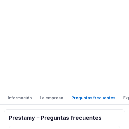
Información
La empresa
Preguntas frecuentes
Ex
Prestamy – Preguntas frecuentes