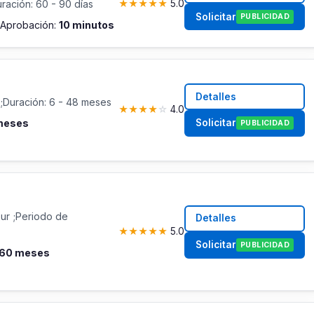
ración: 60 - 90 días
★
★
★
★
★
5.0
Solicitar
PUBLICIDAD
Aprobación:
10 minutos
Detalles
;Duración: 6 - 48 meses
★
★
★
★
☆
4.0
Solicitar
 meses
PUBLICIDAD
Eur ;Periodo de
Detalles
★
★
★
★
★
5.0
Solicitar
PUBLICIDAD
- 60 meses