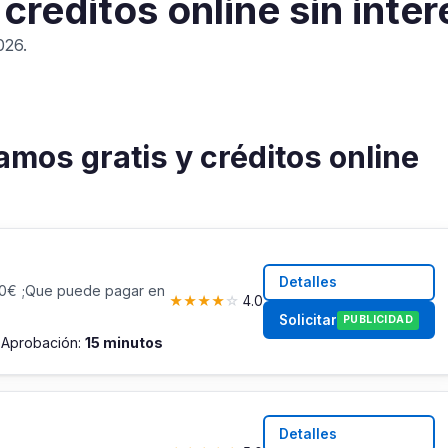
créditos online sin inte
026.
amos gratis y créditos online
Detalles
00€ ;Que puede pagar en
★
★
★
★
☆
4.0
Solicitar
PUBLICIDAD
s
Aprobación:
15 minutos
Detalles