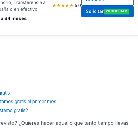
ncillo; Transferencia a
★
★
★
★
★
5.0
paña o en efectivo
Solicitar
PUBLICIDAD
s a 84 meses
ratis
stamos gratis el primer mes
stamo gratis?
visto? ¿Quieres hacer aquello que tanto tiempo llevas