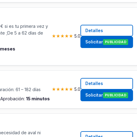
 si es tu primera vez y
Detalles
nte ;De 5 a 62 días de
★
★
★
★
★
5.0
Solicitar
PUBLICIDAD
4 meses
Detalles
ación: 61 – 182 días
★
★
★
★
★
5.0
Solicitar
PUBLICIDAD
s
Aprobación:
15 minutos
necesidad de aval ni
Detalles