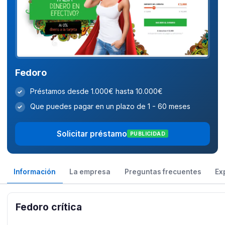
Fedoro
Préstamos desde 1.000€ hasta 10.000€
✓
Que puedes pagar en un plazo de 1 - 60 meses
✓
Solicitar préstamo
PUBLICIDAD
Información
La empresa
Preguntas frecuentes
Ex
Fedoro crítica