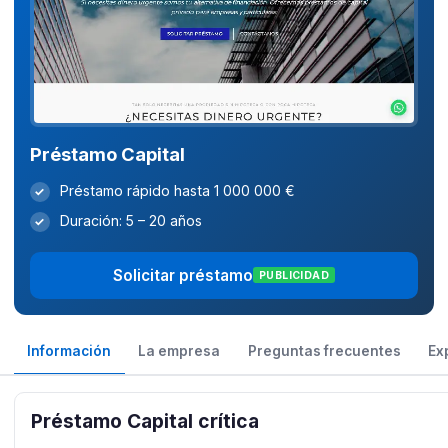
Préstamo Capital
Préstamo rápido hasta 1 000 000 €
✓
Duración: 5 – 20 años
✓
Solicitar préstamo
PUBLICIDAD
Información
La empresa
Preguntas frecuentes
Ex
Préstamo Capital crítica