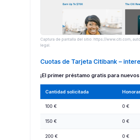
Captura de pantalla del sitio: https://www.citi.com, auto
legal.
Cuotas de Tarjeta Citibank – inter
¡El primer préstamo gratis para nuevos 
Cantidad solicitada
Honorar
100 €
0 €
150 €
0 €
200 €
0 €