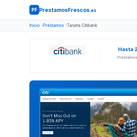
PrestamosFrescos
PF
.es
Inicio
Préstamos
Tarjeta Citibank
Hasta 
Préstamos