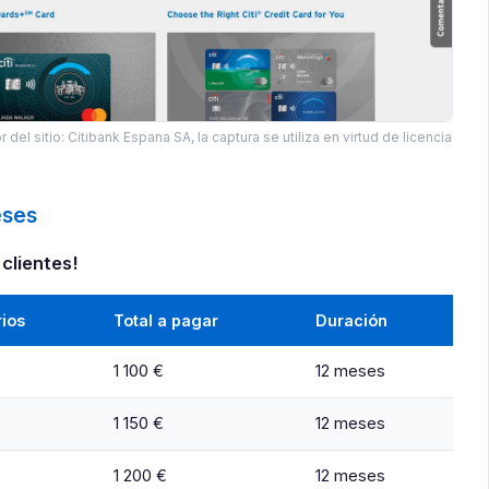
r del sitio: Citibank Espana SA, la captura se utiliza en virtud de licencia
eses
clientes!
ios
Total a pagar
Duración
1 100 €
12 meses
1 150 €
12 meses
1 200 €
12 meses