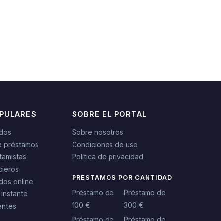
OPULARES
SOBRE EL PORTAL
idos
Sobre nosotros
e préstamos
Condiciones de uso
tamistas
Política de privacidad
cieros
PRÉSTAMOS POR CANTIDAD
dos online
Préstamo de
Préstamo de
 instante
100 €
300 €
entes
Préstamo de
Préstamo de