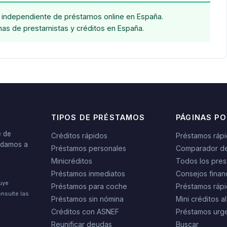
independiente de préstamos online en España.
chas de prestamistas y créditos en España.
TIPOS DE PRÉSTAMOS
PÁGINAS P
e de
Créditos rápidos
Préstamos ráp
yudamos a
Préstamos personales
Comparador d
Minicréditos
Todos los pres
Préstamos inmediatos
Consejos finan
tuye
Préstamos para coche
Préstamos rápi
nsulte las
Préstamos sin nómina
Mini créditos al
Créditos con ASNEF
Préstamos urg
Reunificar deudas
Buscar