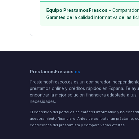
Equipo PrestamosFrescos
– Comparador 
Garantes de la calidad informativa de las fi
PrestamosFrescos
.es
PrestamosFrescos.es es un comparador independient
préstamos online y créditos rápidos en España. Te a
encontrar la mejor solución financiera adaptada a tus
necesidades.
El contenido del portal es de carácter informativo y no consti
asesoramiento financiero. Antes de contratar un préstamo, co
condiciones del prestamista y compare varias ofertas.