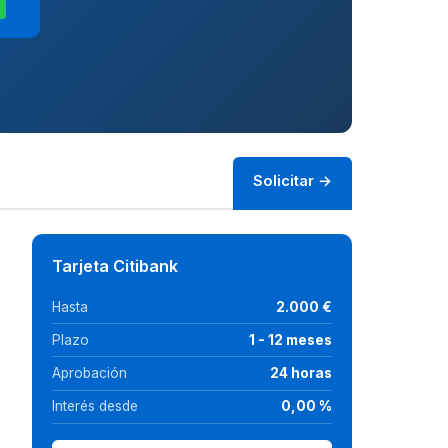
D
Solicitar →
Tarjeta Citibank
Hasta
2.000 €
Plazo
1 - 12 meses
Aprobación
24 horas
Interés desde
0,00 %