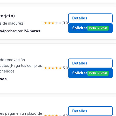
tarjeta)
Detalles
os de madurez
★
★
★
☆
☆
3.0
Solicitar
PUBLICIDAD
es
Aprobación:
24 horas
i de renovación
Detalles
uctos ;Paga tus compras
★
★
★
★
★
5.0
dheridos
Solicitar
PUBLICIDAD
eses
Detalles
es pagar en un plazo de
★
★
★
★
☆
4.0