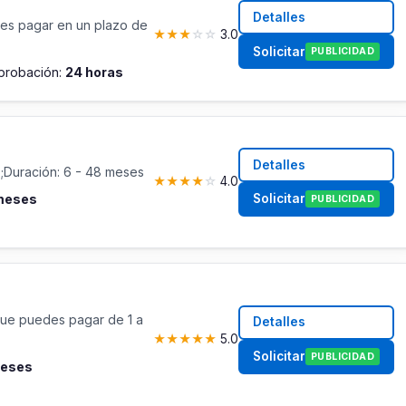
Detalles
es pagar en un plazo de
★
★
★
☆
☆
3.0
Solicitar
PUBLICIDAD
probación:
24 horas
Detalles
;Duración: 6 - 48 meses
★
★
★
★
☆
4.0
Solicitar
 meses
PUBLICIDAD
ue puedes pagar de 1 a
Detalles
★
★
★
★
★
5.0
Solicitar
PUBLICIDAD
meses