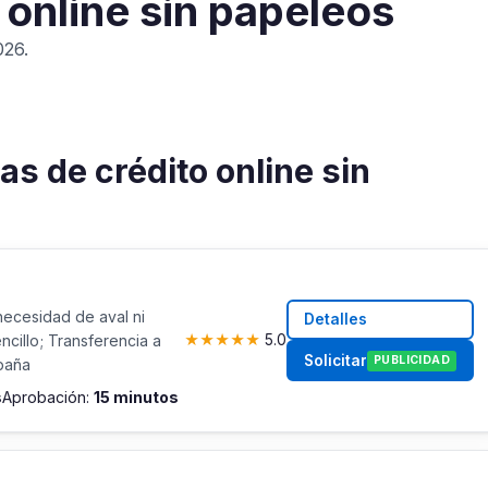
 online sin papeleos
026.
as de crédito online sin
necesidad de aval ni
Detalles
ncillo; Transferencia a
★
★
★
★
★
5.0
Solicitar
PUBLICIDAD
paña
s
Aprobación:
15 minutos