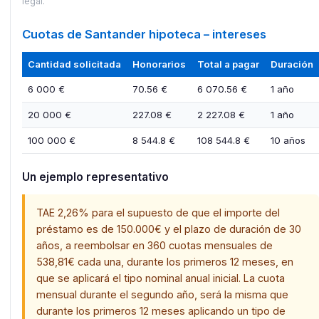
legal.
Cuotas de Santander hipoteca – intereses
Cantidad solicitada
Honorarios
Total a pagar
Duración
6 000 €
70.56 €
6 070.56 €
1 año
20 000 €
227.08 €
2 227.08 €
1 año
100 000 €
8 544.8 €
108 544.8 €
10 años
Un ejemplo representativo
TAE 2,26% para el supuesto de que el importe del
préstamo es de 150.000€ y el plazo de duración de 30
años, a reembolsar en 360 cuotas mensuales de
538,81€ cada una, durante los primeros 12 meses, en
que se aplicará el tipo nominal anual inicial. La cuota
mensual durante el segundo año, será la misma que
durante los primeros 12 meses aplicando un tipo de