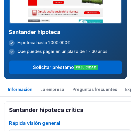
Santander hipoteca
Hipoteca hasta 1.000.000€
✓
Que puedes pagar en un plazo de 1 - 30 años
✓
Solicitar préstamo
PUBLICIDAD
Información
La empresa
Preguntas frecuentes
Ex
Santander hipoteca crítica
Rápida visión general